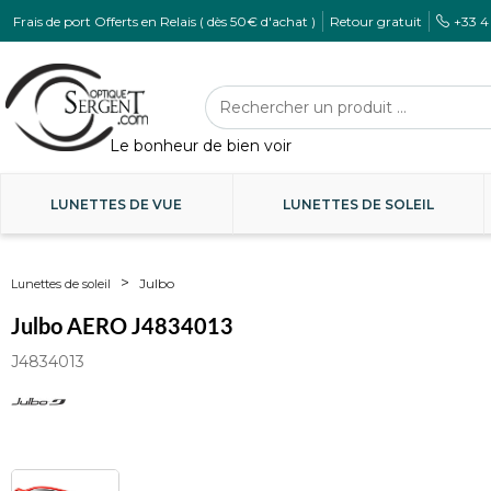
Frais de port Offerts en Relais ( dès 50€ d'achat )
Retour gratuit
+33 4
LUNETTES DE VUE
LUNETTES DE SOLEIL
Julbo
Lunettes de soleil
Julbo AERO J4834013
J4834013