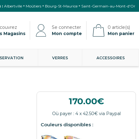
 :
Albertville
Moûtiers
Bourg-St-Maurice
Saint-Germain-au-Mont-d'Or
s Magasins
Mon compte
Mon panier
SERVATION
VERRES
ACCESSOIRES
170.00