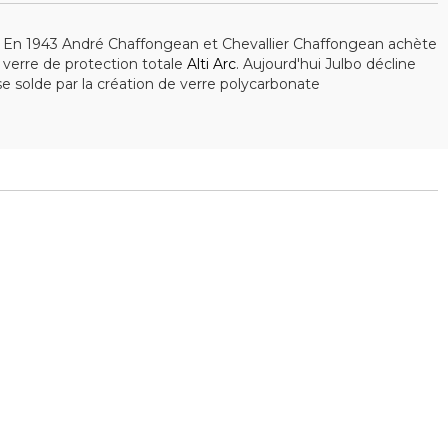
re. En 1943 André Chaffongean et Chevallier Chaffongean achète
n verre de protection totale
Alti Arc
. Aujourd'hui Julbo décline
se solde par la création de verre polycarbonate