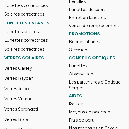
Lentilles
Lunettes correctrices
Lunettes de sport
Solaires correctrices
Entretien lunettes
LUNETTES ENFANTS
Verres de remplacement
Lunettes solaires
PROMOTIONS
Lunettes correctrices
Bonnes affaires
Solaires correctrices
Occasions
VERRES SOLAIRES
CONSEILS OPTIQUES
Lunettes
Verres Oakley
Observation
Verres Rayban
Les partenaires d'Optique
Sergent
Verres Julbo
AIDES
Verres Vuarnet
Retour
Verres Serengeti
Moyens de paiement
Verres Bollé
Frais de port
Nos magasins en Savoie