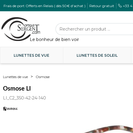
Frais de port Offerts en Relais ( dès 50€ d'achat )
Retour gratuit
+33 4
LUNETTES DE VUE
LUNETTES DE SOLEIL
Osmose
Lunettes de vue
Osmose LI
LI_C2_350-42-24-140