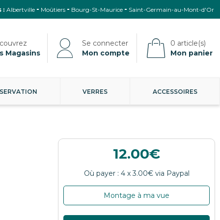
 :
Albertville
Moûtiers
Bourg-St-Maurice
Saint-Germain-au-Mont-d'Or
s Magasins
Mon compte
Mon panier
SERVATION
VERRES
ACCESSOIRES
12.00
Montage à ma vue