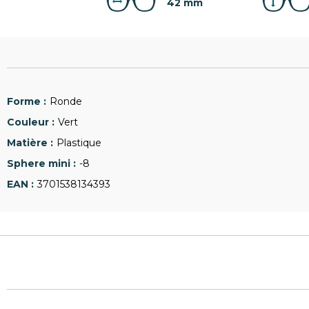
42 mm
Ronde
Vert
Plastique
-8
3701538134393