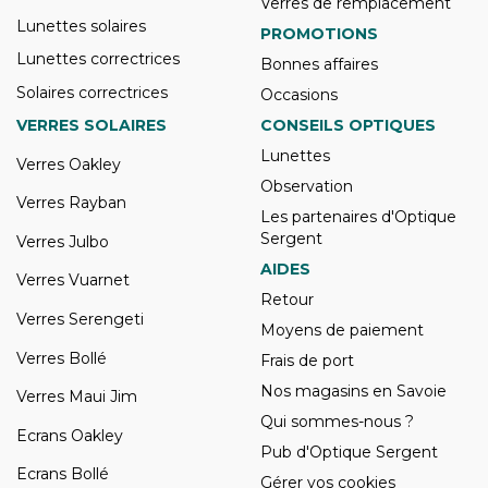
Verres de remplacement
Lunettes solaires
PROMOTIONS
Lunettes correctrices
Bonnes affaires
Solaires correctrices
Occasions
VERRES SOLAIRES
CONSEILS OPTIQUES
Lunettes
Verres Oakley
Observation
Verres Rayban
Les partenaires d'Optique
Sergent
Verres Julbo
AIDES
Verres Vuarnet
Retour
Verres Serengeti
Moyens de paiement
Verres Bollé
Frais de port
Nos magasins en Savoie
Verres Maui Jim
Qui sommes-nous ?
Ecrans Oakley
Pub d'Optique Sergent
Ecrans Bollé
Gérer vos cookies