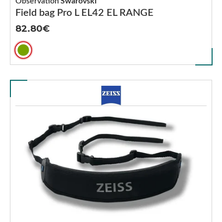
Observation
Swarovski
Field bag Pro L EL42 EL RANGE
82.80