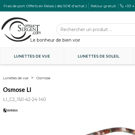
Frais de port Offerts en Relais ( dès 50€ d'achat )
Retour gratuit
+33 4
LUNETTES DE VUE
LUNETTES DE SOLEIL
Osmose
Lunettes de vue
Osmose LI
LI_C2_150-42-24-140