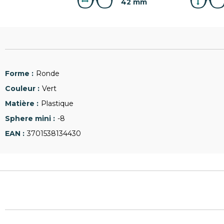
42 mm
Ronde
Vert
Plastique
-8
3701538134430