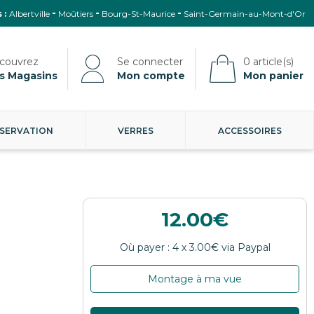
 :
Albertville
Moûtiers
Bourg-St-Maurice
Saint-Germain-au-Mont-d'Or
s Magasins
Mon compte
Mon panier
SERVATION
VERRES
ACCESSOIRES
12.00
Montage à ma vue