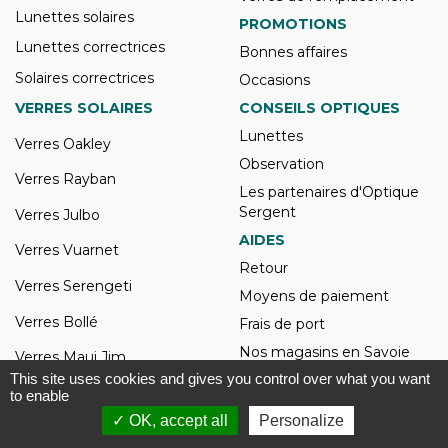
Lunettes solaires
PROMOTIONS
Lunettes correctrices
Bonnes affaires
Solaires correctrices
Occasions
VERRES SOLAIRES
CONSEILS OPTIQUES
Lunettes
Verres Oakley
Observation
Verres Rayban
Les partenaires d'Optique
Sergent
Verres Julbo
AIDES
Verres Vuarnet
Retour
Verres Serengeti
Moyens de paiement
Verres Bollé
Frais de port
Nos magasins en Savoie
Verres Maui Jim
This site uses cookies and gives you control over what you want
Qui sommes-nous ?
Ecrans Oakley
to enable
Filtrer
Pub d'Optique Sergent
✓ OK, accept all
Personalize
Ecrans Bollé
Gérer vos cookies