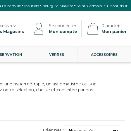
 :
Albertville
Moûtiers
Bourg-St-Maurice
Saint-Germain-au-Mont-d'Or
s Magasins
Mon compte
Mon panier
SERVATION
VERRES
ACCESSOIRES
opie, une hypermétropie, un astigmatisme ou une
notre sélection, choisie et conseillée par nos
Trier par :