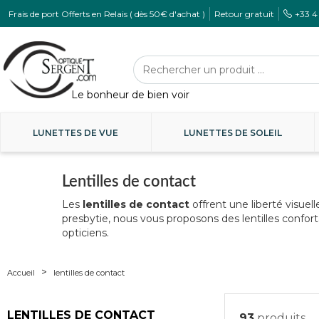
Frais de port Offerts en Relais ( dès 50€ d'achat )
Retour gratuit
+33 4
LUNETTES DE VUE
LUNETTES DE SOLEIL
Lentilles de contact
Les
lentilles de contact
offrent une liberté visue
presbytie, nous vous proposons des lentilles confor
opticiens.
Accueil
lentilles de contact
LENTILLES DE CONTACT
93
produits