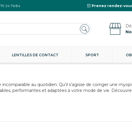
 79 24 76 84
Prenez rendez-vous
No
LENTILLES DE CONTACT
SPORT
OB
lle incomparable au quotidien. Qu’il s’agisse de corriger une my
tables, performantes et adaptées à votre mode de vie. Découvrez 