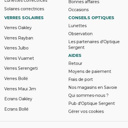
Lunettes correctrices
Bonnes affaires
Solaires correctrices
Occasions
VERRES SOLAIRES
CONSEILS OPTIQUES
Lunettes
Verres Oakley
Observation
Verres Rayban
Les partenaires d'Optique
Sergent
Verres Julbo
AIDES
Verres Vuarnet
Retour
Verres Serengeti
Moyens de paiement
Verres Bollé
Frais de port
Nos magasins en Savoie
Verres Maui Jim
Qui sommes-nous ?
Ecrans Oakley
Pub d'Optique Sergent
Ecrans Bollé
Gérer vos cookies