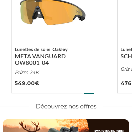
Lunettes de soleil
Oakley
Lunet
META VANGUARD
SC
OW8001-04
Gris
Prizm 24K
549.00
476
Découvrez nos offres