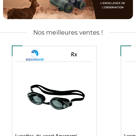
Nos meilleures ventes !
Lunettes-de-sport
Aquanami
Long