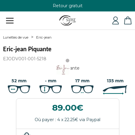
Retour gratuit
+33 4 79 24 76 84
Eric-jean
Lunettes de vue
Eric-jean Piquante
EJODV001-001-5218
52 mm
- mm
17 mm
135 mm
89.00