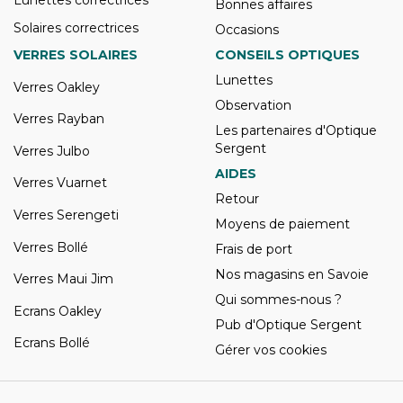
Lunettes correctrices
Bonnes affaires
Solaires correctrices
Occasions
VERRES SOLAIRES
CONSEILS OPTIQUES
Lunettes
Verres Oakley
Observation
Verres Rayban
Les partenaires d'Optique
Sergent
Verres Julbo
AIDES
Verres Vuarnet
Retour
Verres Serengeti
Moyens de paiement
Verres Bollé
Frais de port
Nos magasins en Savoie
Verres Maui Jim
Qui sommes-nous ?
Ecrans Oakley
Pub d'Optique Sergent
Ecrans Bollé
Gérer vos cookies