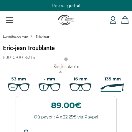
Retour gratuit
+33 4 79 24 76 84
Eric-jean
Lunettes de vue
Eric-jean Troublante
EJ010-001-5316
53 mm
- mm
16 mm
135 mm
89.00