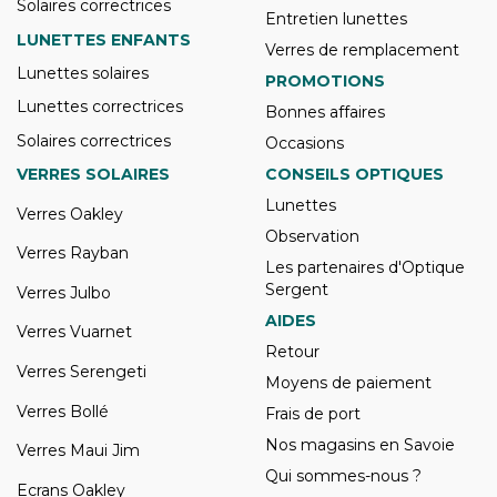
Solaires correctrices
Entretien lunettes
LUNETTES ENFANTS
Verres de remplacement
Lunettes solaires
PROMOTIONS
Lunettes correctrices
Bonnes affaires
Solaires correctrices
Occasions
VERRES SOLAIRES
CONSEILS OPTIQUES
Lunettes
Verres Oakley
Observation
Verres Rayban
Les partenaires d'Optique
Sergent
Verres Julbo
AIDES
Verres Vuarnet
Retour
Verres Serengeti
Moyens de paiement
Verres Bollé
Frais de port
Nos magasins en Savoie
Verres Maui Jim
Qui sommes-nous ?
Ecrans Oakley