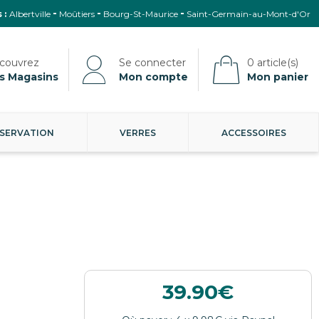
 :
Albertville
Moûtiers
Bourg-St-Maurice
Saint-Germain-au-Mont-d'Or
s Magasins
Mon compte
Mon panier
SERVATION
VERRES
ACCESSOIRES
39.90