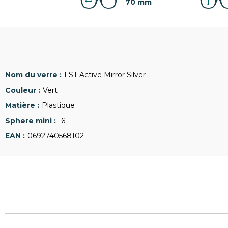
70 mm
LST Active Mirror Silver
Vert
Plastique
-6
0692740568102