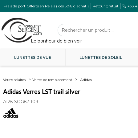
Frais de port Offerts en Relais ( dès 50€ d'achat )
Retour gratuit
+33 4
LUNETTES DE VUE
LUNETTES DE SOLEIL
Adidas
Verres solaires
Verres de remplacement
Adidas Verres LST trail silver
A126-SOG67-109