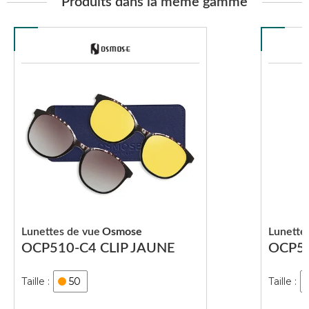
Produits dans la même gamme
Lunettes de vue
Osmose
Lunette
OCP510-C4 CLIP JAUNE
OCP51
50