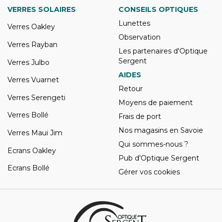
VERRES SOLAIRES
CONSEILS OPTIQUES
Lunettes
Verres Oakley
Observation
Verres Rayban
Les partenaires d'Optique
Sergent
Verres Julbo
AIDES
Verres Vuarnet
Retour
Verres Serengeti
Moyens de paiement
Verres Bollé
Frais de port
Nos magasins en Savoie
Verres Maui Jim
Qui sommes-nous ?
Ecrans Oakley
Pub d'Optique Sergent
Ecrans Bollé
Gérer vos cookies