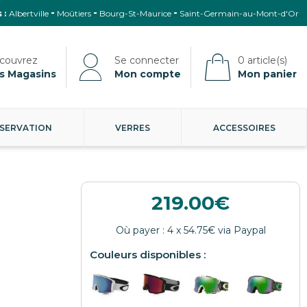
 :
Albertville
Moûtiers
Bourg-St-Maurice
Saint-Germain-au-Mont-d'Or
s Magasins
Mon compte
Mon panier
SERVATION
VERRES
ACCESSOIRES
219.00