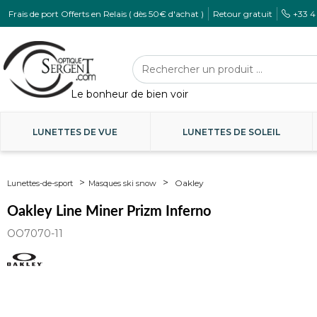
Frais de port Offerts en Relais ( dès 50€ d'achat )
Retour gratuit
+33 4
LUNETTES DE VUE
LUNETTES DE SOLEIL
Oakley
Lunettes-de-sport
Masques ski snow
Oakley Line Miner Prizm Inferno
OO7070-11