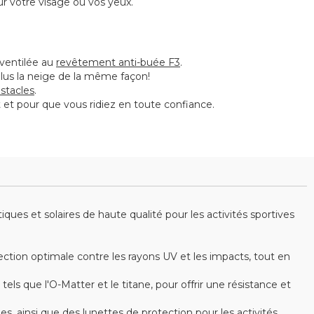
sur votre visage ou vos yeux.
 ventilée au
revêtement anti-buée F3
.
 plus la neige de la même façon!
bstacles
.
 et pour que vous ridiez en toute confiance.
es et solaires de haute qualité pour les activités sportives
ction optimale contre les rayons UV et les impacts, tout en
s que l'O-Matter et le titane, pour offrir une résistance et
ainsi que des lunettes de protection pour les activités