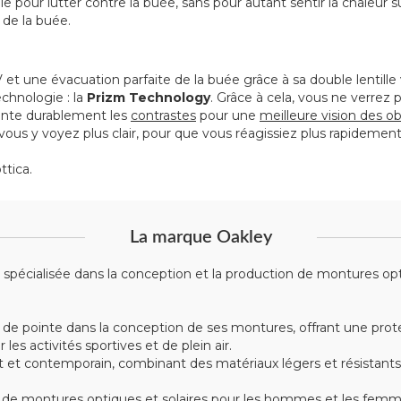
lle pour lutter contre la buée, sans pour autant sentir la chaleur 
 de la buée.
 une évacuation parfaite de la buée grâce à sa double lentille
chnologie : la
Prizm Technology
. Grâce à cela, vous ne verrez
ente durablement les
contrastes
pour une
meilleure vision des o
ous y voyez plus clair, pour que vous réagissiez plus rapidement
ttica.
La marque Oakley
écialisée dans la conception et la production de montures optiqu
 de pointe dans la conception de ses montures, offrant une prote
s activités sportives et de plein air.
t contemporain, combinant des matériaux légers et résistants tel
montures optiques et solaires pour les hommes et les femmes, 