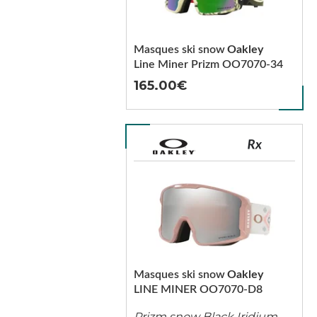
Masques ski snow
Oakley
Line Miner Prizm OO7070-34
165.00
Masques ski snow
Oakley
LINE MINER OO7070-D8
Prizm snow Black Iridium