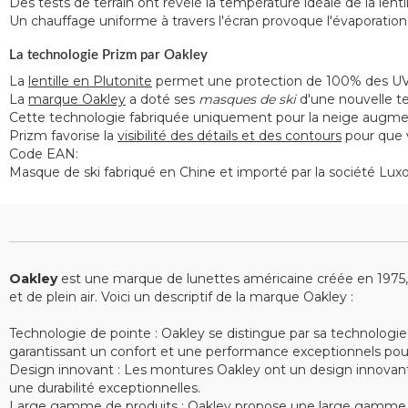
Des tests de terrain ont révélé la température idéale de la lenti
Un chauffage uniforme à travers l'écran provoque l'évaporation
La technologie Prizm par Oakley
La
lentille en Plutonite
permet une protection de 100% des UV et
La
marque Oakley
a doté ses
masques de ski
d'une nouvelle te
Cette technologie fabriquée uniquement pour la neige augm
Prizm favorise la
visibilité des détails et des contours
pour que v
Code EAN:
Masque de ski fabriqué en Chine et importé par la société Luxo
Oakley
est une marque de lunettes américaine créée en 1975, sp
et de plein air. Voici un descriptif de la marque Oakley :
Technologie de pointe : Oakley se distingue par sa technologie
garantissant un confort et une performance exceptionnels pour le
Design innovant : Les montures Oakley ont un design innovant e
une durabilité exceptionnelles.
Large gamme de produits : Oakley propose une large gamme de 