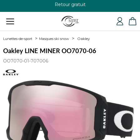
Retour gratuit
+33 4 79 24 76 84
Oakley
Lunettes-de-sport
Masques ski snow
Oakley LINE MINER OO7070-06
OO7070-01-707006