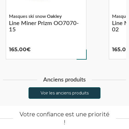
Masques ski snow
Oakley
Masques
Line Miner Prizm OO7070-
Line 
15
02
165.00
165.0
Anciens produits
Voir les anciens produits
Votre confiance est une priorité
!