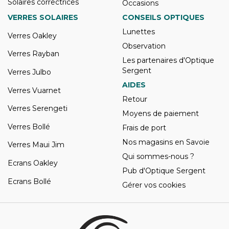
Solaires correctrices
Occasions
VERRES SOLAIRES
CONSEILS OPTIQUES
Lunettes
Verres Oakley
Observation
Verres Rayban
Les partenaires d'Optique
Sergent
Verres Julbo
AIDES
Verres Vuarnet
Retour
Verres Serengeti
Moyens de paiement
Verres Bollé
Frais de port
Nos magasins en Savoie
Verres Maui Jim
Qui sommes-nous ?
Ecrans Oakley
Pub d'Optique Sergent
Ecrans Bollé
Gérer vos cookies