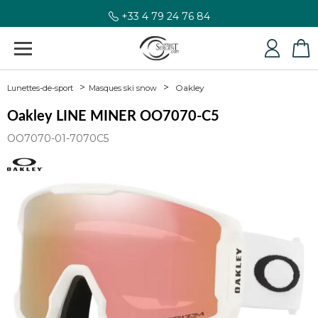
+33 4 79 24 76 84
Oakley
Lunettes-de-sport
Masques ski snow
Oakley LINE MINER OO7070-C5
OO7070-01-7070C5