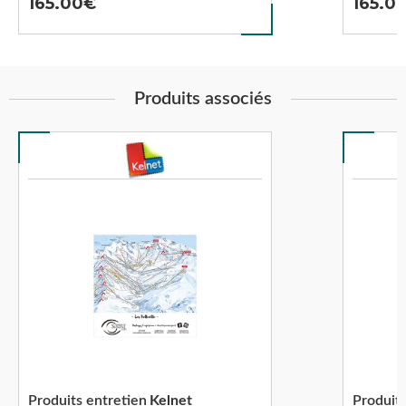
165.00
165.0
Produits associés
Produits entretien
Kelnet
Produits