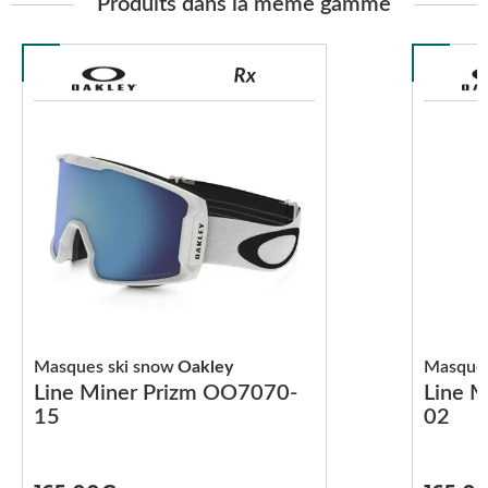
Produits dans la même gamme
Masques ski snow
Oakley
Masques
Line Miner Prizm OO7070-
Line 
15
02