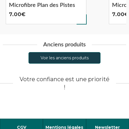
Microfibre Plan des Pistes
Microf
7.00
7.00
Anciens produits
Voir les anciens produits
Votre confiance est une priorité
!
CGV
Mentions légales
Newsletter