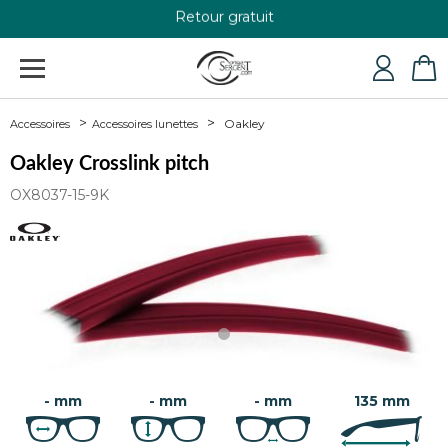
Retour gratuit
+33 4 79 24 76 84
Oakley
Accessoires
Accessoires lunettes
Oakley Crosslink pitch
OX8037-15-9K
- mm
- mm
- mm
135 mm