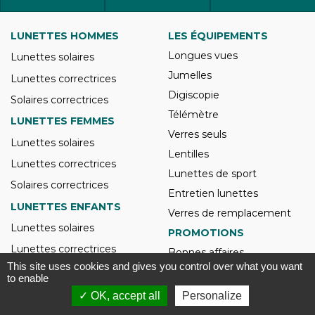
LUNETTES HOMMES
LES ÉQUIPEMENTS
Longues vues
Lunettes solaires
Jumelles
Lunettes correctrices
Digiscopie
Solaires correctrices
Télémètre
LUNETTES FEMMES
Verres seuls
Lunettes solaires
Lentilles
Lunettes correctrices
Lunettes de sport
Solaires correctrices
Entretien lunettes
LUNETTES ENFANTS
Verres de remplacement
Lunettes solaires
PROMOTIONS
Lunettes correctrices
Bonnes affaires
This site uses cookies and gives you control over what you want
Solaires correctrices
Occasions
to enable
Filtrer
VERRES SOLAIRES
CONSEILS OPTIQUES
✓ OK, accept all
Personalize
Lunettes