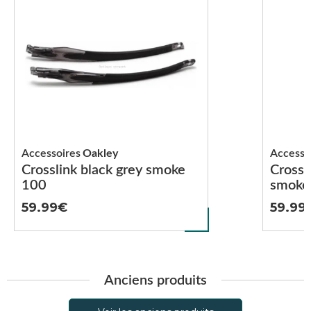
Accessoires
Oakley
Accesso
Crosslink black grey smoke
Crossl
100
smoke
59.99
59.99
Anciens produits