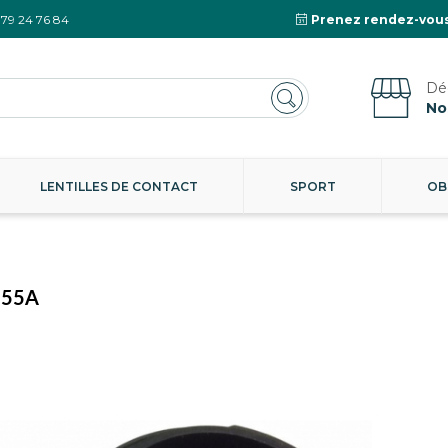
 79 24 76 84
Prenez rendez-vous
No
LENTILLES DE CONTACT
SPORT
OB
-955A