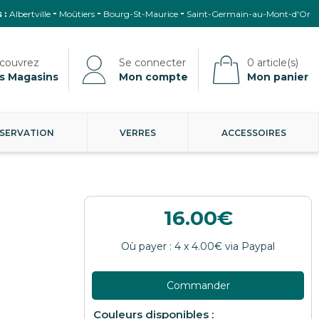
 :
Albertville
Moûtiers
Bourg-St-Maurice
Saint-Germain-au-Mont-d'Or
s Magasins
Mon compte
Mon panier
SERVATION
VERRES
ACCESSOIRES
16.00
Commander