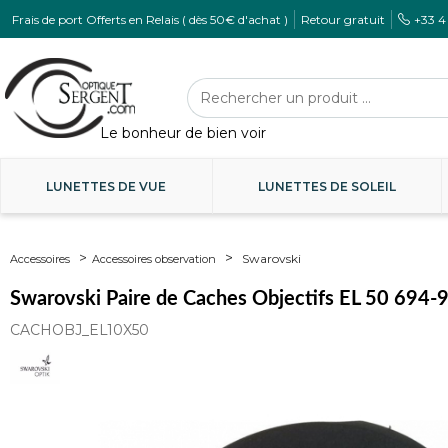
Frais de port Offerts en Relais ( dès 50€ d'achat )
Retour gratuit
+33 4
LUNETTES DE VUE
LUNETTES DE SOLEIL
Swarovski
Accessoires
Accessoires observation
Swarovski Paire de Caches Objectifs EL 50 694
CACHOBJ_EL10X50