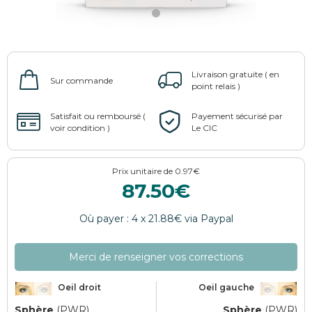
87.50
Merci de renseigner vos corrections
Oeil droit
Oeil gauche
Sphère
(
PWR
)
Sphère
(
PWR
)