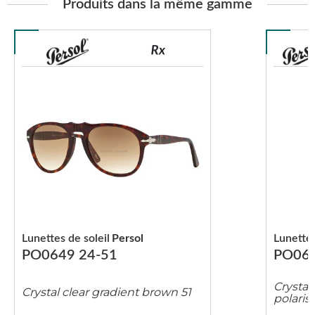
Produits dans la même gamme
Lunettes de soleil
Persol
Lunettes
PO0649 24-51
PO064
Crysta
Crystal clear gradient brown 51
polaris