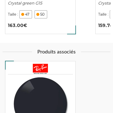
Crystal green G15
Crystal
47
50
163.00
159.7
Produits associés