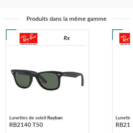
Produits dans la même gamme
Lunettes de soleil
Rayban
Lunettes
RB2140 T50
RB214