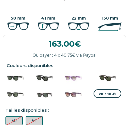
50 mm
41 mm
22 mm
150 mm
163.00
50
54