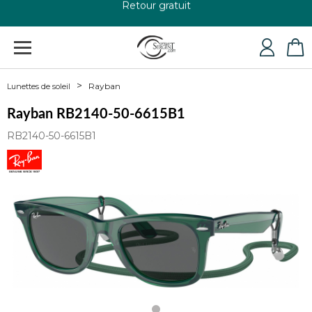
+33 4 79 24 76 84
Rayban
Lunettes de soleil
Rayban RB2140-50-6615B1
RB2140-50-6615B1