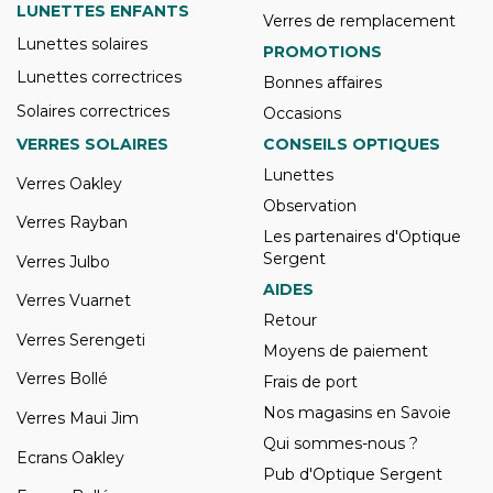
LUNETTES ENFANTS
Verres de remplacement
Lunettes solaires
PROMOTIONS
Lunettes correctrices
Bonnes affaires
Solaires correctrices
Occasions
VERRES SOLAIRES
CONSEILS OPTIQUES
Lunettes
Verres Oakley
Observation
Verres Rayban
Les partenaires d'Optique
Sergent
Verres Julbo
AIDES
Verres Vuarnet
Retour
Verres Serengeti
Moyens de paiement
Verres Bollé
Frais de port
Nos magasins en Savoie
Verres Maui Jim
Qui sommes-nous ?
Ecrans Oakley
Pub d'Optique Sergent