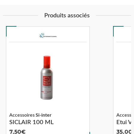
Produits associés
Accessoires
Si-inter
Accesso
SICLAIR 100 ML
Etui V
7.50
35.00