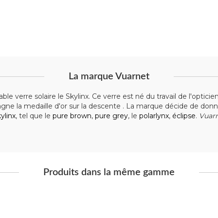
La marque Vuarnet
le verre solaire le Skylinx. Ce verre est né du travail de l'opti
gne la medaille d'or sur la descente . La marque décide de do
ylinx
, tel que le
pure brown
,
pure grey
, le
polarlynx
,
éclipse
.
Vuar
Produits dans la même gamme