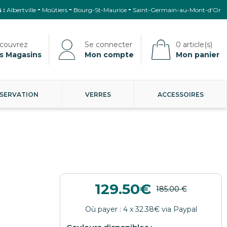
 :
Albertville
Moûtiers
Bourg-St-Maurice
Saint-Germain-au-Mont-d'Or
s Magasins
Mon compte
Mon panier
SERVATION
VERRES
ACCESSOIRES
129.50