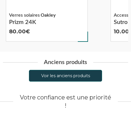
Verres solaires
Oakley
Accesso
Prizm 24K
Sutro
80.00
10.00
Anciens produits
Voir les anciens produits
Votre confiance est une priorité
!