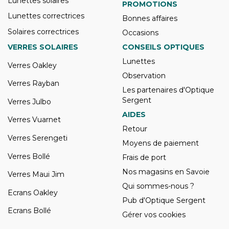
Lunettes solaires
PROMOTIONS
Lunettes correctrices
Bonnes affaires
Solaires correctrices
Occasions
VERRES SOLAIRES
CONSEILS OPTIQUES
Lunettes
Verres Oakley
Observation
Verres Rayban
Les partenaires d'Optique
Sergent
Verres Julbo
AIDES
Verres Vuarnet
Retour
Verres Serengeti
Moyens de paiement
Verres Bollé
Frais de port
Nos magasins en Savoie
Verres Maui Jim
Qui sommes-nous ?
Ecrans Oakley
Pub d'Optique Sergent
Ecrans Bollé
Gérer vos cookies