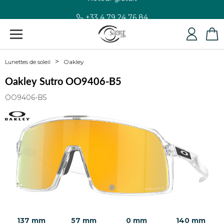
+33 4 79 24 76 84
Oakley
Lunettes de soleil
Oakley Sutro OO9406-B5
OO9406-B5
137 mm
57 mm
0 mm
140 mm