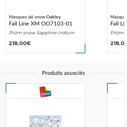
Masques ski snow
Oakley
Masques
Fall Line XM OO7103-01
Fall 
Prizm snow Sapphire Iridium
Prizm 
218.00
218.0
Produits associés