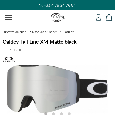
+33 4 79 24 76 84
Oakley
Lunettes-de-sport
Masques ski snow
Oakley Fall Line XM Matte black
OO7103-10