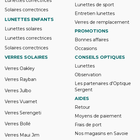
Lunettes correctrices
Lunettes de sport
Solaires correctrices
Entretien lunettes
LUNETTES ENFANTS
Verres de remplacement
Lunettes solaires
PROMOTIONS
Lunettes correctrices
Bonnes affaires
Solaires correctrices
Occasions
VERRES SOLAIRES
CONSEILS OPTIQUES
Lunettes
Verres Oakley
Observation
Verres Rayban
Les partenaires d'Optique
Sergent
Verres Julbo
AIDES
Verres Vuarnet
Retour
Verres Serengeti
Moyens de paiement
Verres Bollé
Frais de port
Nos magasins en Savoie
Verres Maui Jim