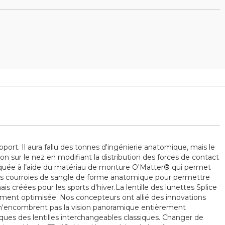
rt. Il aura fallu des tonnes d'ingénierie anatomique, mais le
ion sur le nez en modifiant la distribution des forces de contact
abriquée à l’aide du matériau de monture O'Matter® qui permet
 des courroies de sangle de forme anatomique pour permettre
s créées pour les sports d'hiver.La lentille des lunettes Splice
alement optimisée. Nos concepteurs ont allié des innovations
e n'encombrent pas la vision panoramique entièrement
ues des lentilles interchangeables classiques. Changer de