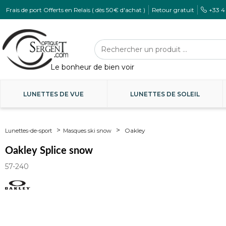
Frais de port Offerts en Relais ( dès 50€ d'achat )
Retour gratuit
+33 4
LUNETTES DE VUE
LUNETTES DE SOLEIL
Oakley
Lunettes-de-sport
Masques ski snow
Oakley Splice snow
57-240