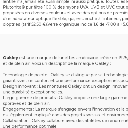
lentille n'a jamais été aussi simple, ni aussi pratique. Toutes 
Plutonite® pur filtre 100 % des rayons UVA, UVB et UVC tout en
proposées en diverses couleurs et avec des options de première 
d'un adaptateur optique flexible, qui, enclenché à l'intérieur, 
dioptries (tarif 52.50 €).Verre organique indice 1.6 de -7.00 à +5
Oakley
est une marque de lunettes américaine créée en 1975, sp
et de plein air. Voici un descriptif de la marque Oakley :
Technologie de pointe : Oakley se distingue par sa technologie
garantissant un confort et une performance exceptionnels pour le
Design innovant : Les montures Oakley ont un design innovant e
une durabilité exceptionnelles.
Large gamme de produits : Oakley propose une large gamme de 
sportives et de plein air.
Engagements : La marque s'engage envers l'innovation et la qu
est également impliqué dans des projets sociaux et environne
Collaboration : Oakley collabore avec des athlètes de renommé
une performance optimale.