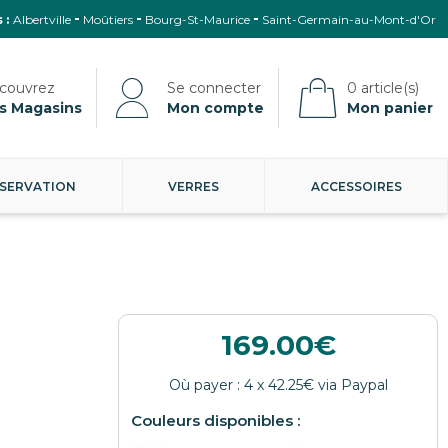
 :
Albertville
Moûtiers
Bourg-St-Maurice
Saint-Germain-au-Mont-d'Or
s Magasins
Mon compte
Mon panier
SERVATION
VERRES
ACCESSOIRES
169.00