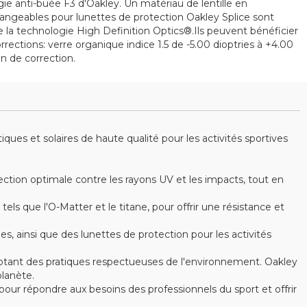
ogie anti-buée F3 d'Oakley. Un matériau de lentille en
hangeables pour lunettes de protection Oakley Splice sont
de la technologie High Definition Optics®.Ils peuvent bénéficier
rections: verre organique indice 1.5 de -5.00 dioptries à +4.00
on de correction.
es et solaires de haute qualité pour les activités sportives
ction optimale contre les rayons UV et les impacts, tout en
s que l'O-Matter et le titane, pour offrir une résistance et
ainsi que des lunettes de protection pour les activités
optant des pratiques respectueuses de l'environnement. Oakley
lanète.
ur répondre aux besoins des professionnels du sport et offrir