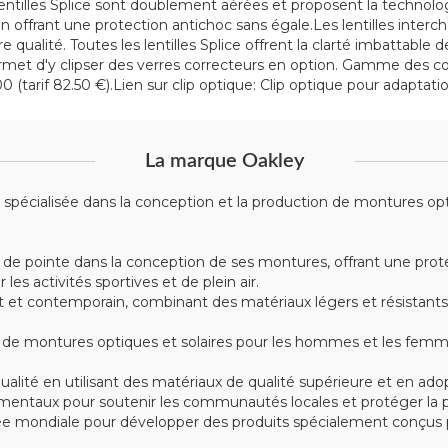
les lentilles Splice sont doublement aérées et proposent la technol
 offrant une protection antichoc sans égale.Les lentilles interc
qualité. Toutes les lentilles Splice offrent la clarté imbattable 
permet d'y clipser des verres correcteurs en option. Gamme des cor
.00 (tarif 82.50 €).Lien sur clip optique: Clip optique pour adaptati
La marque Oakley
écialisée dans la conception et la production de montures optiqu
 de pointe dans la conception de ses montures, offrant une prote
s activités sportives et de plein air.
t contemporain, combinant des matériaux légers et résistants tel
montures optiques et solaires pour les hommes et les femmes, 
alité en utilisant des matériaux de qualité supérieure et en ad
mentaux pour soutenir les communautés locales et protéger la p
e mondiale pour développer des produits spécialement conçus po