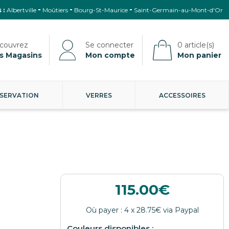
 :
Albertville
Moûtiers
Bourg-St-Maurice
Saint-Germain-au-Mont-d'Or
s Magasins
Mon compte
Mon panier
SERVATION
VERRES
ACCESSOIRES
115.00