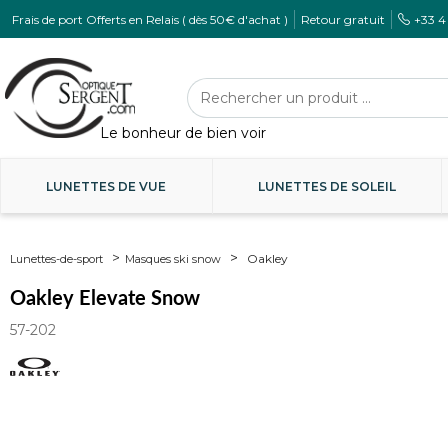
Frais de port Offerts en Relais ( dès 50€ d'achat )
Retour gratuit
+33 4
LUNETTES DE VUE
LUNETTES DE SOLEIL
Oakley
Lunettes-de-sport
Masques ski snow
Oakley Elevate Snow
57-202