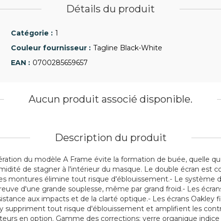
Détails du produit
1
Tagline Black-White
0700285659657
Aucun produit associé disponible.
Description du produit
ation du modèle A Frame évite la formation de buée, quelle que 
idité de stagner à l'intérieur du masque. Le double écran est c
des montures élimine tout risque d'éblouissement.- Le système d
reuve d'une grande souplesse, même par grand froid.- Les écrans 
nce aux impacts et de la clarté optique.- Les écrans Oakley filt
y suppriment tout risque d'éblouissement et amplifient les contra
cteurs en option. Gamme des corrections: verre organique indice 1.5