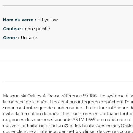
H.I yellow
non spécifié
Unisexe
Masque ski Oakley A-Frame référence 59-186:- Le système d'aér
la menace de la buée. Les aérations intégrées empêchent l'hum
supprime tout risque de condensation.- La texture intérieure 
éviter la formation de buée.- Les montures en uréthane font p
exigences des normes standards ASTM F659 en matière de résista
nocive.- Le traitement Iridium® et les teintes des écrans Oakle
qui, enclenché à l'intérieur, permet d'y clipser des verres corre