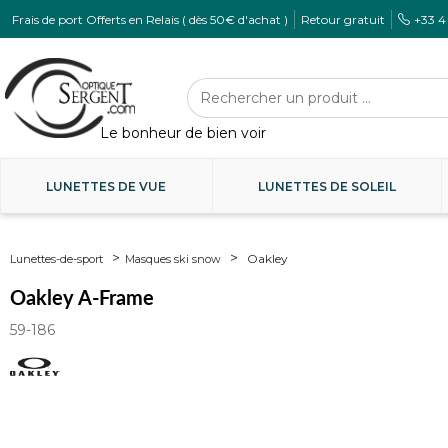
Frais de port Offerts en Relais ( dès 50€ d'achat )
Retour gratuit
+33 4
LUNETTES DE VUE
LUNETTES DE SOLEIL
Oakley
Lunettes-de-sport
Masques ski snow
Oakley A-Frame
59-186