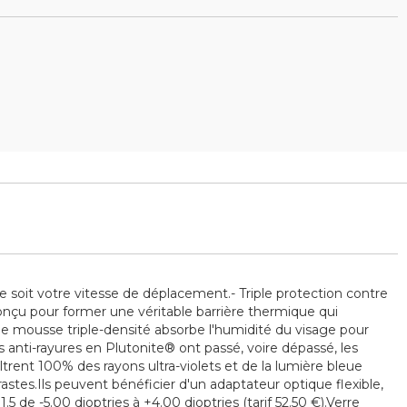
soit votre vitesse de déplacement.- Triple protection contre
onçu pour former une véritable barrière thermique qui
e mousse triple-densité absorbe l'humidité du visage pour
anti-rayures en Plutonite® ont passé, voire dépassé, les
rent 100% des rayons ultra-violets et de la lumière bleue
stes.Ils peuvent bénéficier d'un adaptateur optique flexible,
 de -5.00 dioptries à +4.00 dioptries (tarif 52.50 €).Verre