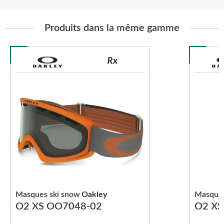
Produits dans la même gamme
Masques ski snow
Oakley
Masques
O2 XS OO7048-02
O2 XS