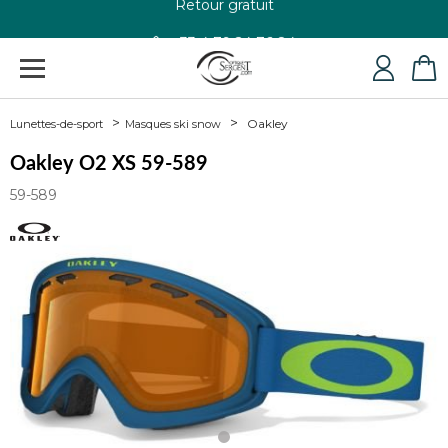
+33 4 79 24 76 84
Oakley
Lunettes-de-sport
Masques ski snow
Oakley O2 XS 59-589
59-589