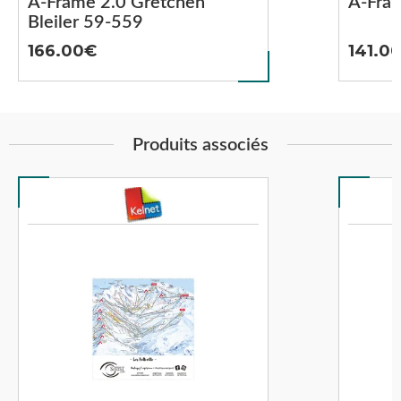
A-Frame 2.0 Gretchen
A-Fra
Bleiler 59-559
166.00
141.0
Produits associés