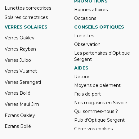
PROMOTIONS
Lunettes correctrices
Bonnes affaires
Solaires correctrices
Occasions
VERRES SOLAIRES
CONSEILS OPTIQUES
Lunettes
Verres Oakley
Observation
Verres Rayban
Les partenaires d'Optique
Sergent
Verres Julbo
AIDES
Verres Vuarnet
Retour
Verres Serengeti
Moyens de paiement
Verres Bollé
Frais de port
Nos magasins en Savoie
Verres Maui Jim
Qui sommes-nous ?
Ecrans Oakley
Pub d'Optique Sergent
Ecrans Bollé
Gérer vos cookies