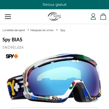
Retour gratuit
+33 4 79 24 76 84
Spy
Lunettes-de-sport
Masques ski snow
Spy BIAS
SND9EL63A