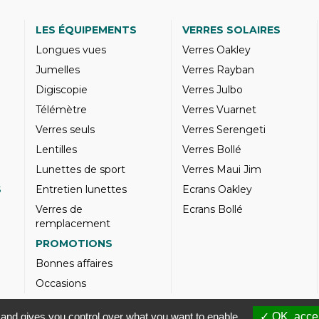
LES ÉQUIPEMENTS
VERRES SOLAIRES
Longues vues
Verres Oakley
Jumelles
Verres Rayban
Digiscopie
Verres Julbo
Télémètre
Verres Vuarnet
Verres seuls
Verres Serengeti
Lentilles
Verres Bollé
Lunettes de sport
Verres Maui Jim
S
Entretien lunettes
Ecrans Oakley
Verres de
Ecrans Bollé
remplacement
PROMOTIONS
Bonnes affaires
Occasions
© Optique Sergent 2026 - SIRET 32993919300010
 and gives you control over what you want to enable
✓ OK, accep