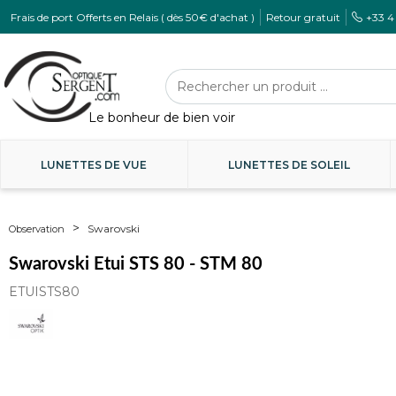
Frais de port Offerts en Relais ( dès 50€ d'achat )
Retour gratuit
+33 4
LUNETTES DE VUE
LUNETTES DE SOLEIL
Swarovski
Observation
Swarovski Etui STS 80 - STM 80
ETUISTS80