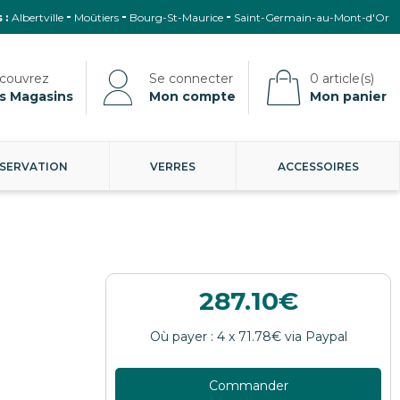
 :
Albertville
Moûtiers
Bourg-St-Maurice
Saint-Germain-au-Mont-d'Or
s Magasins
Mon compte
Mon panier
SERVATION
VERRES
ACCESSOIRES
287.10
Commander