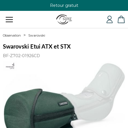
Retour gratuit
+33 4 79 24 76 84
Swarovski
Observation
Swarovski Etui ATX et STX
BF-Z702-01926CD