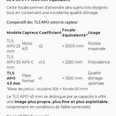
Cette focale permet d’atteindre des sujets très éloignés
tout en conservant une excellente qualité d’image.
Comparatif des TLS APO selon le capteur
Focale
Modèle
Capteur
Coefficient
Usage
équivalente*
TLS
Micro
Portée
APO 23
x2
≈ 3000 mm
4/3
maximale
mm
TLS
APO 30
APS-C
x1.5
≈ 2250 mm
Polyvalence
mm
TLS
Qualité
Plein
APO
x1
≈ 1500 mm
d’image
format
43 mm
optimale
*Base de calcul : oculaire 30x + focale 50 mm
Le TLS APO 43 mm se distingue par sa capacité à offrir
une
image plus propre, plus fine et plus exploitable
,
notamment en conditions de faible luminosité.