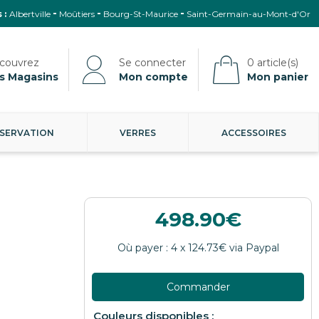
 :
Albertville
Moûtiers
Bourg-St-Maurice
Saint-Germain-au-Mont-d'Or
s Magasins
Mon compte
Mon panier
SERVATION
VERRES
ACCESSOIRES
498.90
Commander