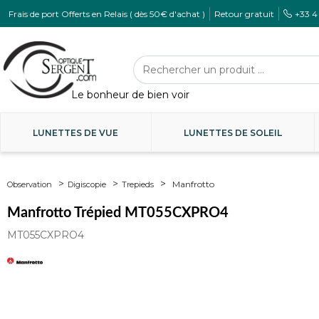
Frais de port Offerts en Relais ( dès 50€ d'achat )
Retour gratuit
+33 4
LUNETTES DE VUE
LUNETTES DE SOLEIL
Manfrotto
Observation
Digiscopie
Trepieds
Manfrotto Trépied MT055CXPRO4
MT055CXPRO4