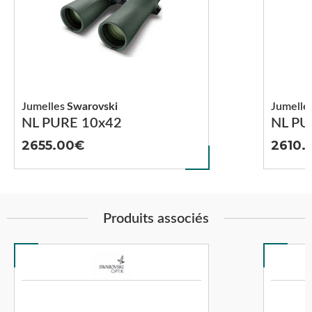
Jumelles
Swarovski
Jumelle
NL PURE 10x42
NL PU
2655.00
2610.
Produits associés