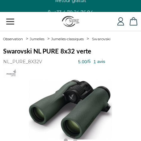
+33 4 79 24 76 84
Swarovski
Observation
Jumelles
Jumelles-classiques
Swarovski NL PURE 8x32 verte
NL_PURE_8X32V
/5
avis
5.00
1