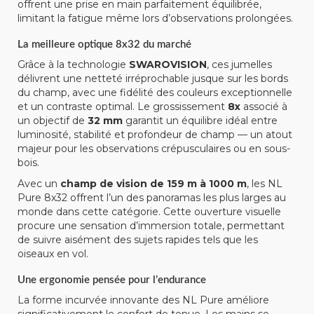
offrent une prise en main parfaitement équilibrée,
limitant la fatigue même lors d’observations prolongées.
La meilleure optique 8x32 du marché
Grâce à la technologie
SWAROVISION
, ces jumelles
délivrent une netteté irréprochable jusque sur les bords
du champ, avec une fidélité des couleurs exceptionnelle
et un contraste optimal. Le grossissement
8x
associé à
un objectif de
32 mm
garantit un équilibre idéal entre
luminosité, stabilité et profondeur de champ — un atout
majeur pour les observations crépusculaires ou en sous-
bois.
Avec un
champ de vision de 159 m à 1000 m
, les NL
Pure 8x32 offrent l’un des panoramas les plus larges au
monde dans cette catégorie. Cette ouverture visuelle
procure une sensation d’immersion totale, permettant
de suivre aisément des sujets rapides tels que les
oiseaux en vol.
Une ergonomie pensée pour l’endurance
La forme incurvée innovante des NL Pure améliore
significativement le confort de tenue. Les mains se