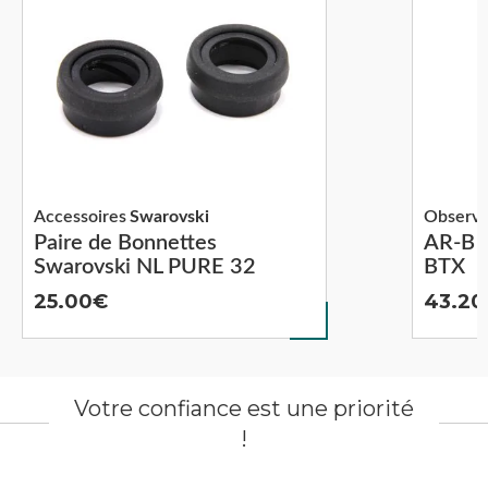
Accessoires
Swarovski
Observa
Paire de Bonnettes
AR-B A
Swarovski NL PURE 32
BTX
25.00
43.20
Votre confiance est une priorité
!