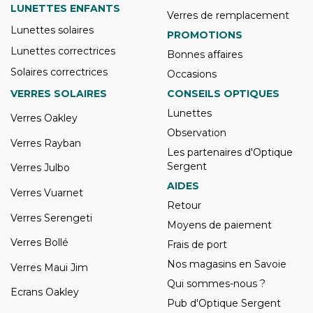
LUNETTES ENFANTS
Verres de remplacement
Lunettes solaires
PROMOTIONS
Lunettes correctrices
Bonnes affaires
Solaires correctrices
Occasions
VERRES SOLAIRES
CONSEILS OPTIQUES
Lunettes
Verres Oakley
Observation
Verres Rayban
Les partenaires d'Optique
Sergent
Verres Julbo
AIDES
Verres Vuarnet
Retour
Verres Serengeti
Moyens de paiement
Verres Bollé
Frais de port
Nos magasins en Savoie
Verres Maui Jim
Qui sommes-nous ?
Ecrans Oakley
Pub d'Optique Sergent