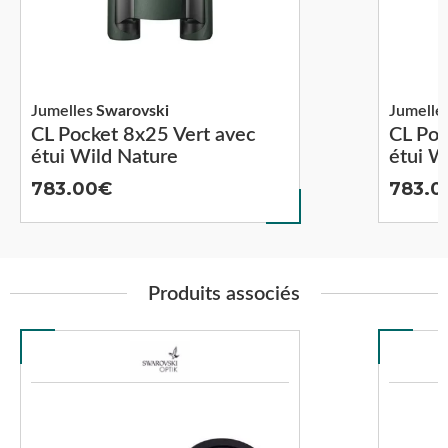
Jumelles
Swarovski
Jumelle
CL Pocket 8x25 Vert avec
CL Poc
étui Wild Nature
étui W
783.00
783.0
Produits associés