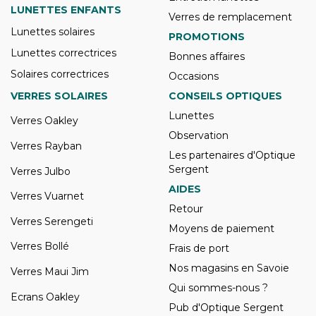
LUNETTES ENFANTS
Verres de remplacement
Lunettes solaires
PROMOTIONS
Lunettes correctrices
Bonnes affaires
Solaires correctrices
Occasions
VERRES SOLAIRES
CONSEILS OPTIQUES
Lunettes
Verres Oakley
Observation
Verres Rayban
Les partenaires d'Optique
Sergent
Verres Julbo
AIDES
Verres Vuarnet
Retour
Verres Serengeti
Moyens de paiement
Verres Bollé
Frais de port
Nos magasins en Savoie
Verres Maui Jim
Qui sommes-nous ?
Ecrans Oakley
Pub d'Optique Sergent