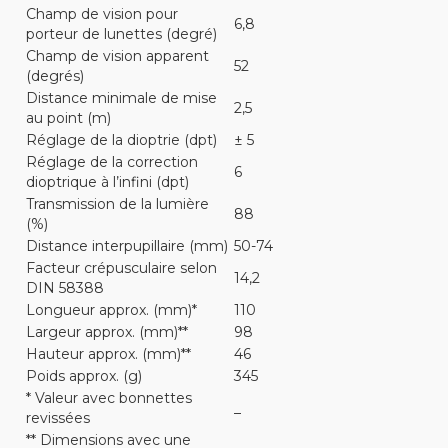
Champ de vision pour
6,8
porteur de lunettes (degré)
Champ de vision apparent
52
(degrés)
Distance minimale de mise
2,5
au point (m)
Réglage de la dioptrie (dpt)
± 5
Réglage de la correction
6
dioptrique à l’infini (dpt)
Transmission de la lumière
88
(%)
Distance interpupillaire (mm)
50-74
Facteur crépusculaire selon
14,2
DIN 58388
Longueur approx. (mm)*
110
Largeur approx. (mm)**
98
Hauteur approx. (mm)**
46
Poids approx. (g)
345
* Valeur avec bonnettes
_
revissées
** Dimensions avec une