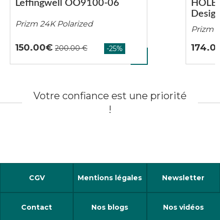
Leffingwell OO9100-06
HOLBR
Desig
Prizm 24K Polarized
Prizm 2
150.00
174.0
Votre confiance est une priorité
!
CGV
Mentions légales
Newsletter
Contact
Nos blogs
Nos vidéos