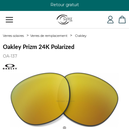
Retour gratuit
+33 4 79 24 76 84
Oakley
Verres solaires
Verres de remplacement
Oakley Prizm 24K Polarized
OA-137