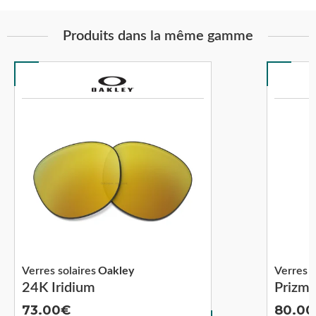
Produits dans la même gamme
Verres solaires
Oakley
Verres s
24K Iridium
Prizm
73.00
80.00