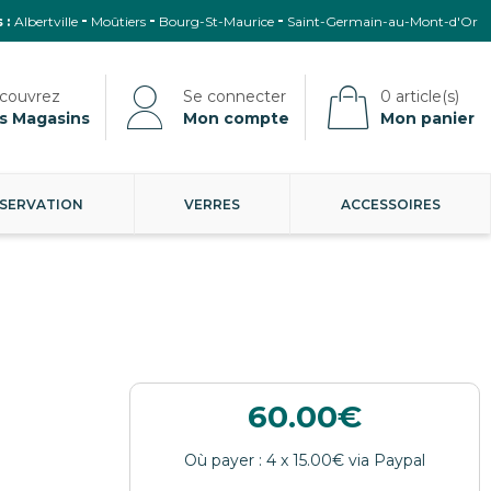
 :
Albertville
Moûtiers
Bourg-St-Maurice
Saint-Germain-au-Mont-d'Or
s Magasins
Mon compte
Mon panier
SERVATION
VERRES
ACCESSOIRES
60.00