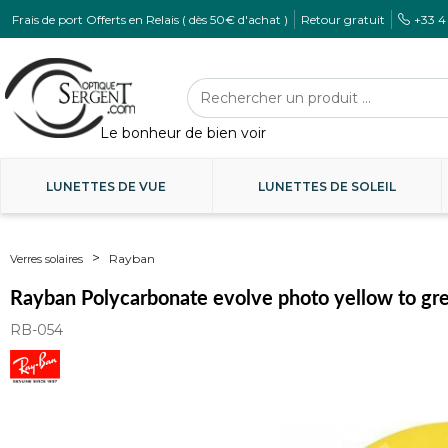
Frais de port Offerts en Relais ( dès 50€ d'achat )
Retour gratuit
+33 4
LUNETTES DE VUE
LUNETTES DE SOLEIL
Rayban
Verres solaires
Rayban Polycarbonate evolve photo yellow to gr
RB-054