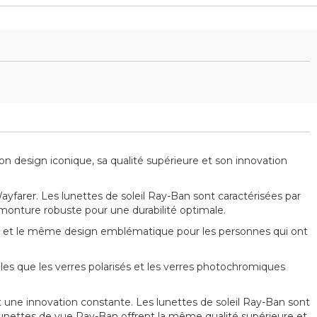
 design iconique, sa qualité supérieure et son innovation
arer. Les lunettes de soleil Ray-Ban sont caractérisées par
 monture robuste pour une durabilité optimale.
 et le même design emblématique pour les personnes qui ont
s que les verres polarisés et les verres photochromiques
 une innovation constante. Les lunettes de soleil Ray-Ban sont
s lunettes de vue Ray-Ban offrent la même qualité supérieure et