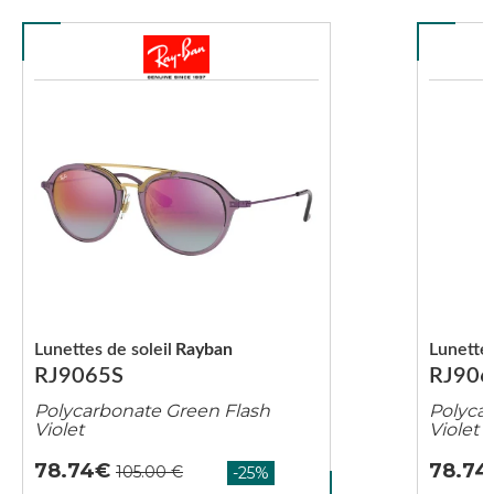
Lunettes de soleil
Rayban
Lunettes
RJ9065S
RJ906
Polycarbonate Green Flash
Polyca
Violet
Violet
78.74
78.74