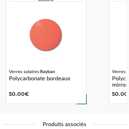
Verres solaires
Rayban
Verres s
Polycarbonate bordeaux
Polyca
mirror
50.00
50.00
Produits associés