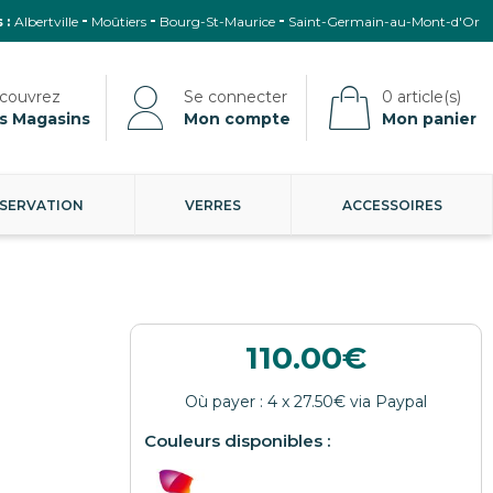
 :
Albertville
Moûtiers
Bourg-St-Maurice
Saint-Germain-au-Mont-d'Or
s Magasins
Mon compte
Mon panier
SERVATION
VERRES
ACCESSOIRES
110.00