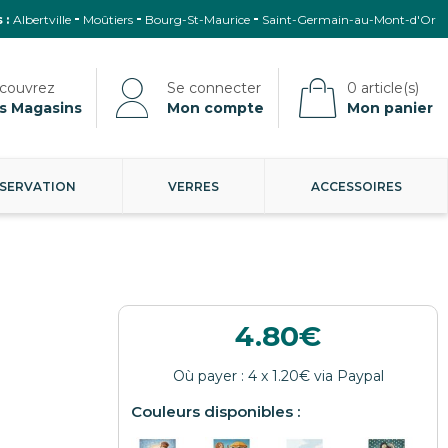
 :
Albertville
Moûtiers
Bourg-St-Maurice
Saint-Germain-au-Mont-d'Or
s Magasins
Mon compte
Mon panier
SERVATION
VERRES
ACCESSOIRES
4.80