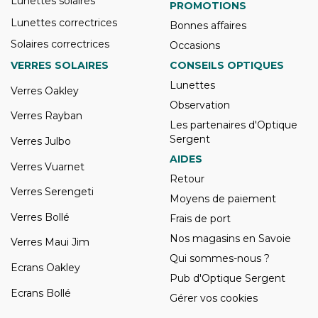
Lunettes solaires
PROMOTIONS
Lunettes correctrices
Bonnes affaires
Solaires correctrices
Occasions
VERRES SOLAIRES
CONSEILS OPTIQUES
Lunettes
Verres Oakley
Observation
Verres Rayban
Les partenaires d'Optique
Sergent
Verres Julbo
AIDES
Verres Vuarnet
Retour
Verres Serengeti
Moyens de paiement
Verres Bollé
Frais de port
Nos magasins en Savoie
Verres Maui Jim
Qui sommes-nous ?
Ecrans Oakley
Pub d'Optique Sergent
Ecrans Bollé
Gérer vos cookies