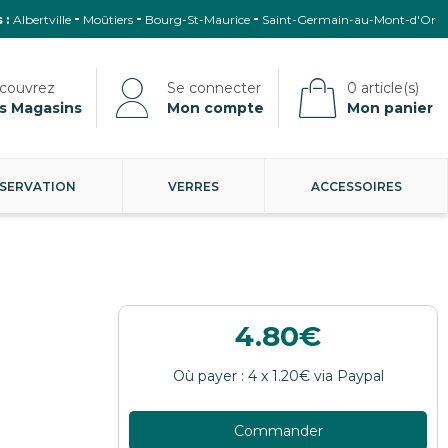
 :
Albertville
Moûtiers
Bourg-St-Maurice
Saint-Germain-au-Mont-d'Or
s Magasins
Mon compte
Mon panier
SERVATION
VERRES
ACCESSOIRES
4.80
Commander