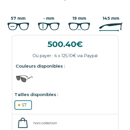
57 mm
- mm
19 mm
145 mm
500.40
57