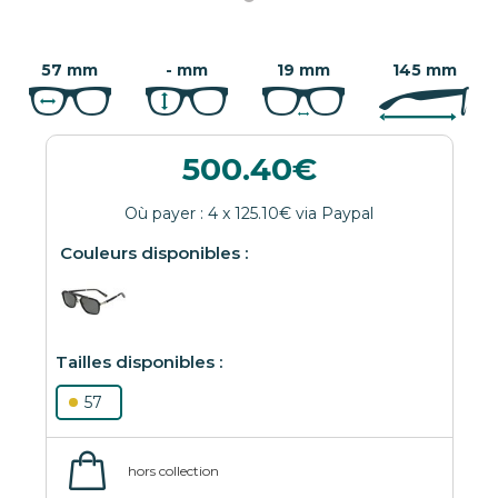
57 mm
- mm
19 mm
145 mm
500.40
57